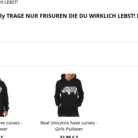
H LEBST!
lly TRAGE NUR FRISUREN DIE DU WIRKLICH LEBST! H
ve curves -
Real Unicorns have curves -
over
Girls Pullover
 *
32,99 € *