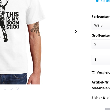
Sofort
Farbe
(bitte
Größe
(bitt
Verglei
Artikel-Nr.
Materialan
Sicher & e