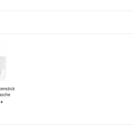
oomstick
asche
 *