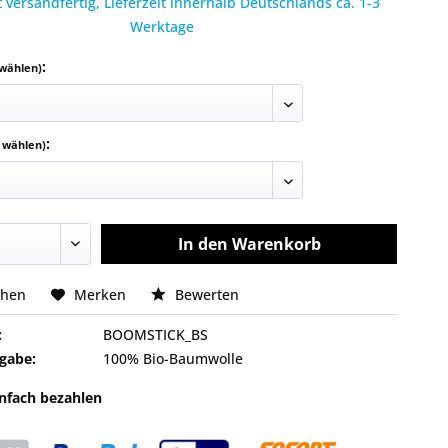
 versandfertig, Lieferzeit innerhalb Deutschlands ca. 1-3
Werktage
:
 wählen)
:
e wählen)
In den
Warenkorb
chen
Merken
Bewerten
:
BOOMSTICK_BS
gabe:
100% Bio-Baumwolle
infach bezahlen