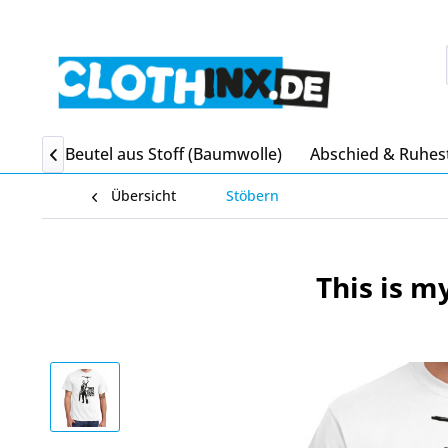
itgebsel Beutel aus Stoff (Baumwolle)
Abschied & Ruhes

Übersicht
Stöbern
This is m