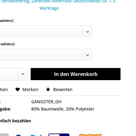
 versandfertig, Lieferzeit innerhalb Deutschlands ca. 1-3
Werktage
:
 wählen)
:
e wählen)
In den
Warenkorb
chen
Merken
Bewerten
:
GANGSTER_GH
gabe:
80% Baumwolle, 20% Polyester
infach bezahlen