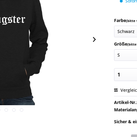
Sofort
Farbe
(bitte
Größe
(bitt
Verglei
Artikel-Nr.
Materialan
Sicher & e