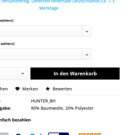
 versandfertig, Lieferzeit innerhalb Deutschlands ca. 1-3
Werktage
:
 wählen)
:
e wählen)
In den
Warenkorb
chen
Merken
Bewerten
:
HUNTER_BH
gabe:
80% Baumwolle, 20% Polyester
infach bezahlen