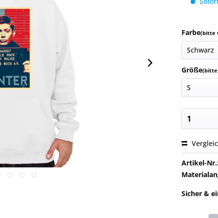
Sofort
Farbe
(bitte
Größe
(bitt
Verglei
Artikel-Nr.
Materialan
Sicher & e