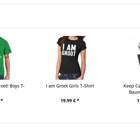
oot! Boys T-
I am Groot Girls T-Shirt
Keep Ca
Baum
 *
19,99 € *
1