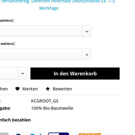
 versandfertig, Lieferzeit innerhalb Deutschlands ca. 1-3
Werktage
:
 wählen)
:
e wählen)
In den
Warenkorb
chen
Merken
Bewerten
:
KCGROOT_GS
gabe:
100% Bio-Baumwolle
infach bezahlen