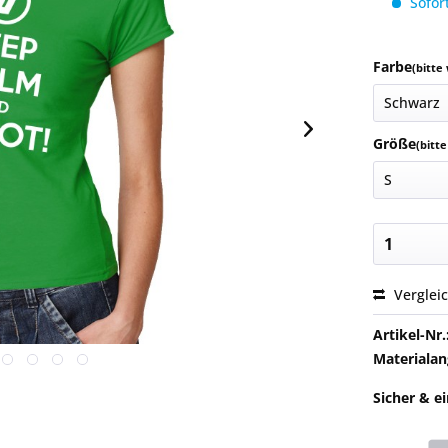
Sofort
Farbe
(bitte
Größe
(bitt
Verglei
Artikel-Nr.
Materialan
Sicher & e