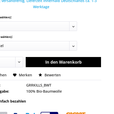
 versandfertig, Lieferzeit innerhalb Deutschlands ca. 1-3
Werktage
:
 wählen)
:
e wählen)
In den
Warenkorb
chen
Merken
Bewerten
:
GRRKILLS_BWT
gabe:
100% Bio-Baumwolle
infach bezahlen