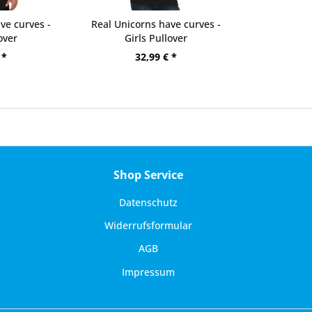
ve curves -
Real Unicorns have curves -
over
Girls Pullover
 *
32,99 € *
Shop Service
Datenschutz
Widerrufsformular
AGB
Impressum