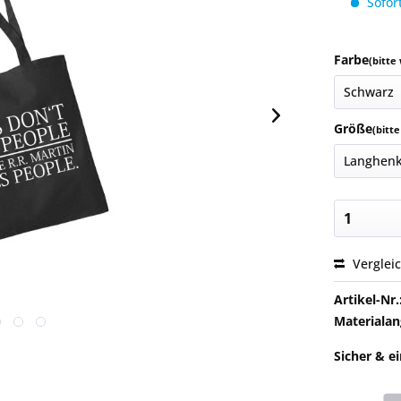
Sofort
Farbe
(bitte
Größe
(bitt
Verglei
Artikel-Nr.
Materialan
Sicher & e