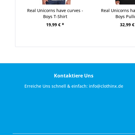
Real Unicorns have curves -
Real Unicorns ha
Boys T-Shirt
Boys Pull
19,99 € *
32,99 €
Kontaktiere Uns
Erreiche Uns schnell & einfach:
info@clothinx.de