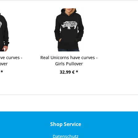
ve curves -
Real Unicorns have curves -
over
Girls Pullover
 *
32,99 € *
Shop Service
Datenschutz