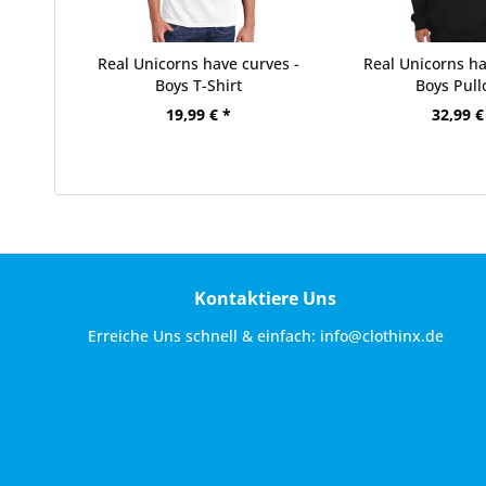
Real Unicorns have curves -
Real Unicorns ha
Boys T-Shirt
Boys Pull
19,99 € *
32,99 €
Kontaktiere Uns
Erreiche Uns schnell & einfach:
info@clothinx.de