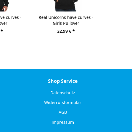
ve curves -
Real Unicorns have curves -
over
Girls Pullover
 *
32,99 € *
Shop Service
Datenschutz
Widerrufsformular
AGB
Impressum