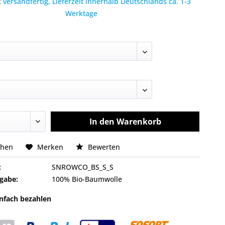
 versandfertig, Lieferzeit innerhalb Deutschlands ca. 1-3
Werktage
In den
Warenkorb
chen
Merken
Bewerten
:
SNROWCO_BS_S_S
gabe:
100% Bio-Baumwolle
infach bezahlen