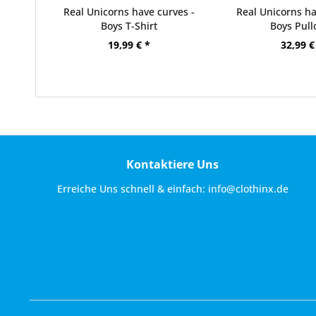
Real Unicorns have curves -
Real Unicorns ha
Boys T-Shirt
Boys Pull
19,99 € *
32,99 €
Kontaktiere Uns
Erreiche Uns schnell & einfach:
info@clothinx.de