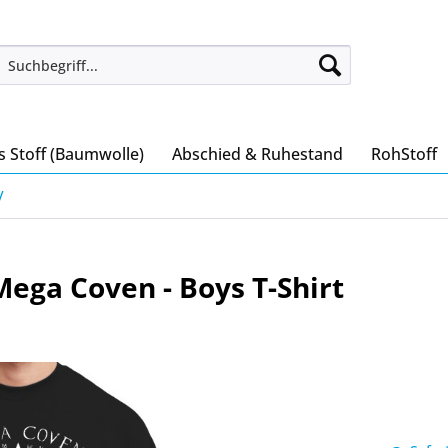
s Stoff (Baumwolle)
Abschied & Ruhestand
RohStoff
V
ega Coven - Boys T-Shirt