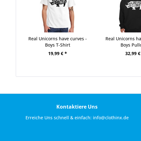
Real Unicorns have curves -
Real Unicorns ha
Boys T-Shirt
Boys Pull
19,99 € *
32,99 €
Kontaktiere Uns
Erreiche Uns schnell & einfach:
info@clothinx.de