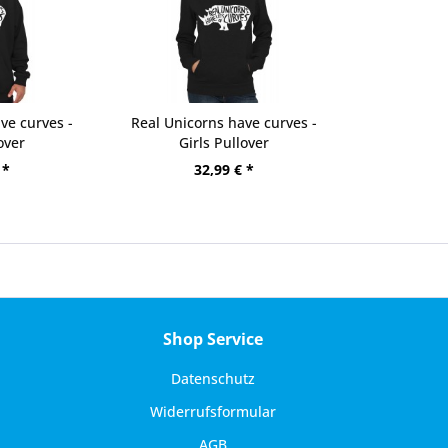
ve curves -
Real Unicorns have curves -
over
Girls Pullover
 *
32,99 € *
Shop Service
Datenschutz
Widerrufsformular
AGB