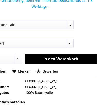
 versandfertig, Lieferzeit innerhalb Deutschlands ca. 1-3
Werktage
In den
Warenkorb
chen
Merken
Bewerten
:
CLX00251_GBFS_W_S
mmer:
CLX00251_GBFS_W_S
gabe:
100% Baumwolle
infach bezahlen