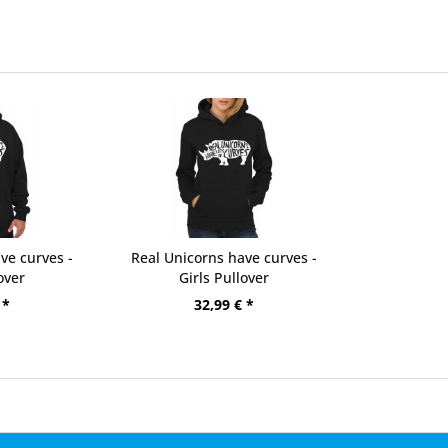
ve curves -
Real Unicorns have curves -
over
Girls Pullover
 *
32,99 € *