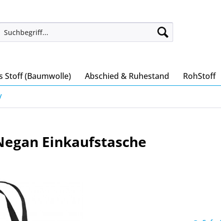
s Stoff (Baumwolle)
Abschied & Ruhestand
RohStoff
V
egan Einkaufstasche