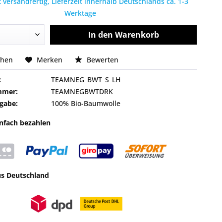
 versandfertig, Lieferzeit innerhalb Deutschlands ca. 1-3
Werktage
In den
Warenkorb
chen
Merken
Bewerten
:
TEAMNEG_BWT_S_LH
mmer:
TEAMNEGBWTDRK
gabe:
100% Bio-Baumwolle
infach bezahlen
us Deutschland