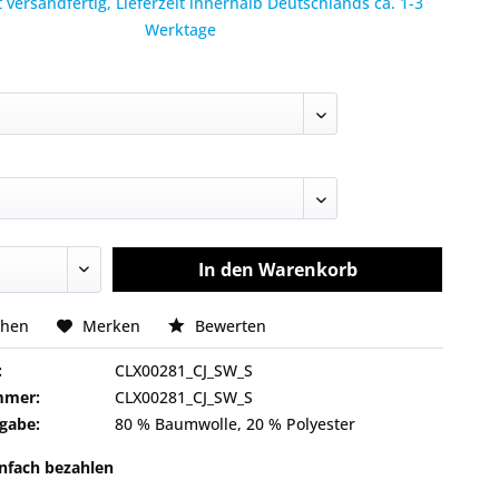
 versandfertig, Lieferzeit innerhalb Deutschlands ca. 1-3
Werktage
In den
Warenkorb
chen
Merken
Bewerten
:
CLX00281_CJ_SW_S
mmer:
CLX00281_CJ_SW_S
gabe:
80 % Baumwolle, 20 % Polyester
infach bezahlen