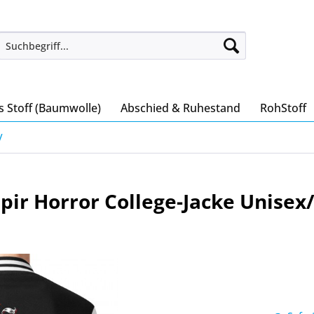
s Stoff (Baumwolle)
Abschied & Ruhestand
RohStoff
V
pir Horror College-Jacke Unise