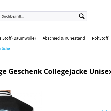
s Stoff (Baumwolle)
Abschied & Ruhestand
RohStoff
prüche
ge Geschenk Collegejacke Unise