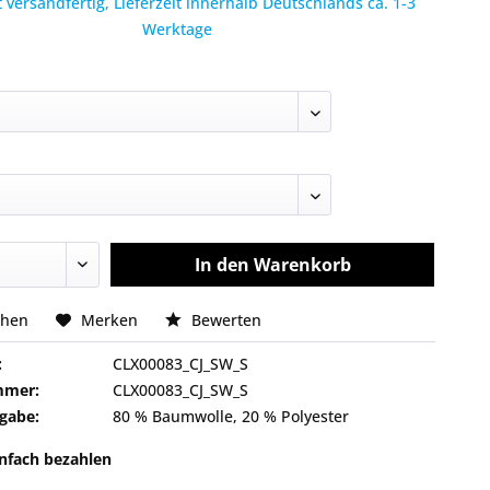
 versandfertig, Lieferzeit innerhalb Deutschlands ca. 1-3
Werktage
In den
Warenkorb
chen
Merken
Bewerten
:
CLX00083_CJ_SW_S
mmer:
CLX00083_CJ_SW_S
gabe:
80 % Baumwolle, 20 % Polyester
infach bezahlen