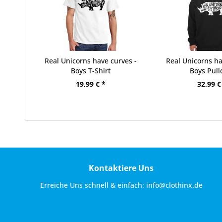
Real Unicorns have curves -
Real Unicorns ha
Boys T-Shirt
Boys Pull
19,99 € *
32,99 €
Kontaktiere Uns
Erreiche Uns schnell & einfach:
info@clothinx.de