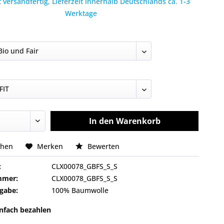
 versandfertig, Lieferzeit innerhalb Deutschlands ca. 1-3
Werktage
In den
Warenkorb
chen
Merken
Bewerten
:
CLX00078_GBFS_S_S
mmer:
CLX00078_GBFS_S_S
gabe:
100% Baumwolle
infach bezahlen