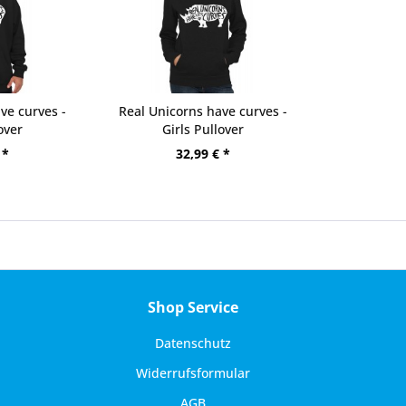
ve curves -
Real Unicorns have curves -
over
Girls Pullover
 *
32,99 € *
Shop Service
Datenschutz
Widerrufsformular
AGB