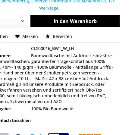
 versandfertig, Lieferzeit innerhalb Deutschlands ca. 1-3
Werktage
In den
Warenkorb
chen
Merken
Bewerten
:
CLX00016_BWT_W_LH
mmer:
Baumwolltasche mit Aufdruck.<br><br>
mwolltaschen, garantierter Tragekomfort aus 100%
 <br>- 140 g/qm - 100% Baumwolle - Mittellange Griffe -
r Hand oder über der Schulter getragen werden -
rmögen: 10 Ltr. - Maße: 42 x 38 cm<br><br>Aufdruck:
rdmäßig sind unsere Produkte mit Siebdruck, oder
ckverfahren versehen und zertifiziert nach Öko-Tex
00, somit ökologisch unbedenklich und frei von PVC,
ern, Schwermetallen und AZO
gabe:
100% Bio-Baumwolle
infach bezahlen