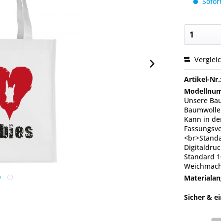
Sofort
Verglei
Artikel-Nr.
Modellnu
Unsere Bau
Baumwolle.
Kann in de
Fassungsve
<br>Standa
Digitaldru
Standard 1
Weichmach
Materialan
Sicher & e