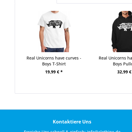
Real Unicorns have curves -
Real Unicorns ha
Boys T-Shirt
Boys Pull
19,99 € *
32,99 €
Kontaktiere Uns
Erreiche Uns schnell & einfach:
info@clothinx.de