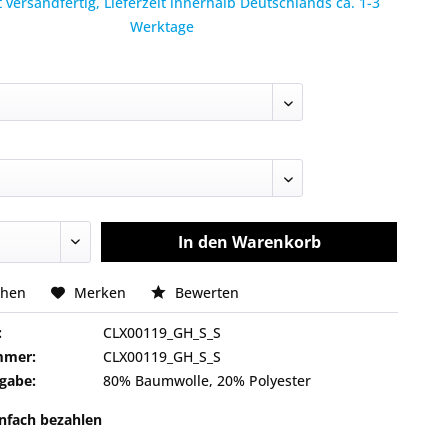
 versandfertig, Lieferzeit innerhalb Deutschlands ca. 1-3
Werktage
In den
Warenkorb
chen
Merken
Bewerten
:
CLX00119_GH_S_S
mmer:
CLX00119_GH_S_S
gabe:
80% Baumwolle, 20% Polyester
infach bezahlen