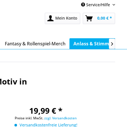
Service/Hilfe
Mein Konto
0,00 € *
Fantasy & Rollenspiel-Merch
Anlass & Stimmung

otiv in
19,99 € *
Preise inkl. MwSt.
zzgl. Versandkosten
Versandkostenfreie Lieferung!