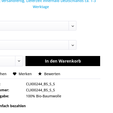
 versandfertig, Lieferzeit innerhalb Deutschlands ca. 1-3
Werktage
In den
Warenkorb
chen
Merken
Bewerten
:
CLX00244_BS_S_S
mmer:
CLX00244_BS_S_S
gabe:
100% Bio-Baumwolle
infach bezahlen