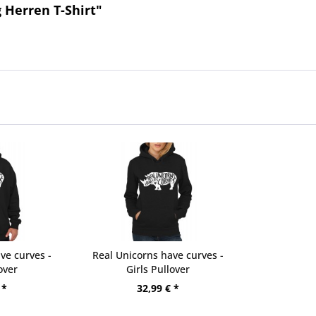
 Herren T-Shirt"
ve curves -
Real Unicorns have curves -
over
Girls Pullover
 *
32,99 € *