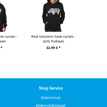
ve curves -
Real Unicorns have curves -
over
Girls Pullover
 *
32,99 € *
Shop Service
Datenschutz
Widerrufsformular