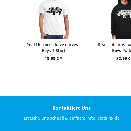
Real Unicorns have curves -
Real Unicorns ha
Boys T-Shirt
Boys Pull
19,99 € *
32,99 €
Kontaktiere Uns
Erreiche Uns schnell & einfach:
info@clothinx.de