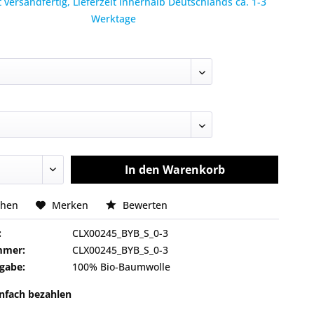
 versandfertig, Lieferzeit innerhalb Deutschlands ca. 1-3
Werktage
In den
Warenkorb
chen
Merken
Bewerten
:
CLX00245_BYB_S_0-3
mmer:
CLX00245_BYB_S_0-3
gabe:
100% Bio-Baumwolle
infach bezahlen