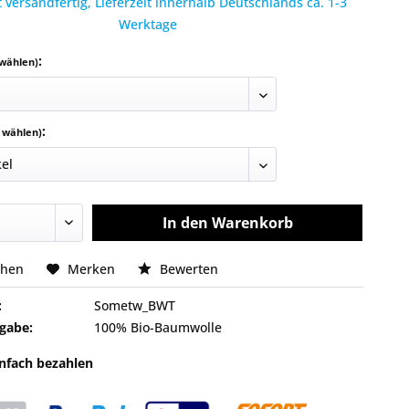
 versandfertig, Lieferzeit innerhalb Deutschlands ca. 1-3
Werktage
:
 wählen)
:
e wählen)
In den
Warenkorb
chen
Merken
Bewerten
:
Sometw_BWT
gabe:
100% Bio-Baumwolle
infach bezahlen