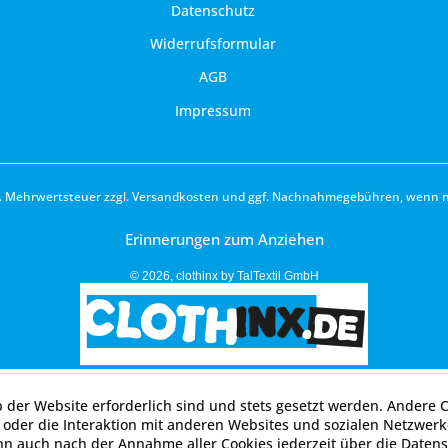
Datenschutz
Widerrufsformular
AGB
Impressum
zl. Mehrwertsteuer zzgl.
Versandkosten
und ggf. Nachnahmegebühren, wenn ni
Erinnerungen zum Anziehen
© 2026, clothinx by TalTextil GmbH
b der Website erforderlich sind und stets gesetzt werden. Andere 
oder die Interaktion mit anderen Websites und sozialen Netzwerke
nn auch nach der Annahme aller Cookies jederzeit über die Datens