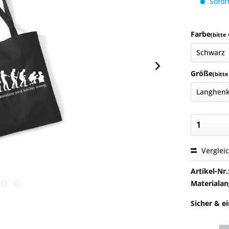
Sofort
Farbe
(bitte
Größe
(bitt
Verglei
Artikel-Nr.
Materialan
Sicher & e