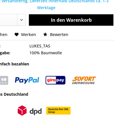
 versandfertig, Lieferzeit innerhalb Deutschlands ca. 1-3
Werktage
In den
Warenkorb
chen
Merken
Bewerten
:
LUKES_TAS
gabe:
100% Baumwolle
infach bezahlen
us Deutschland