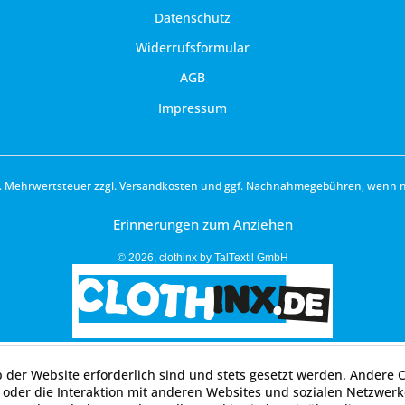
Datenschutz
Widerrufsformular
AGB
Impressum
zl. Mehrwertsteuer zzgl.
Versandkosten
und ggf. Nachnahmegebühren, wenn ni
Erinnerungen zum Anziehen
© 2026, clothinx by TalTextil GmbH
b der Website erforderlich sind und stets gesetzt werden. Andere 
oder die Interaktion mit anderen Websites und sozialen Netzwerke