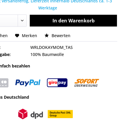
 versandfertig, Lieferzeit innerhalb Deutschlands ca. 1-3
Werktage
In den
Warenkorb
chen
Merken
Bewerten
:
WRLDOKAYMOM_TAS
gabe:
100% Baumwolle
infach bezahlen
us Deutschland