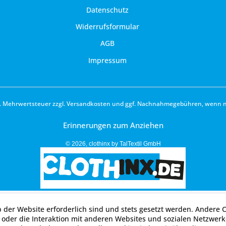
Datenschutz
Widerrufsformular
AGB
Impressum
zl. Mehrwertsteuer zzgl.
Versandkosten
und ggf. Nachnahmegebühren, wenn ni
Erinnerungen zum Anziehen
© 2026, clothinx by TalTextil GmbH
b der Website erforderlich sind und stets gesetzt werden. Andere 
oder die Interaktion mit anderen Websites und sozialen Netzwerke