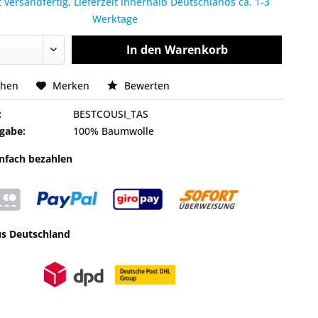
 versandfertig, Lieferzeit innerhalb Deutschlands ca. 1-3
Werktage
In den
Warenkorb
chen
Merken
Bewerten
:
BESTCOUSI_TAS
gabe:
100% Baumwolle
infach bezahlen
us Deutschland