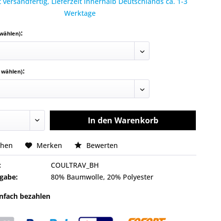
 versandfertig, Lieferzeit innerhalb Deutschlands ca. 1-3
Werktage
:
 wählen)
:
e wählen)
In den
Warenkorb
chen
Merken
Bewerten
:
COULTRAV_BH
gabe:
80% Baumwolle, 20% Polyester
infach bezahlen