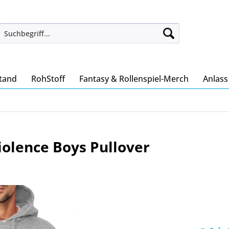
tand
RohStoff
Fantasy & Rollenspiel-Merch
Anlas
iolence Boys Pullover