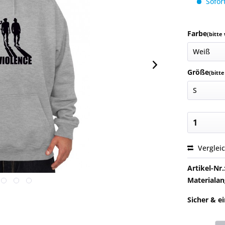
Sofort
Farbe
(bitte
Größe
(bitt
Verglei
Artikel-Nr.
Materialan
Sicher & e