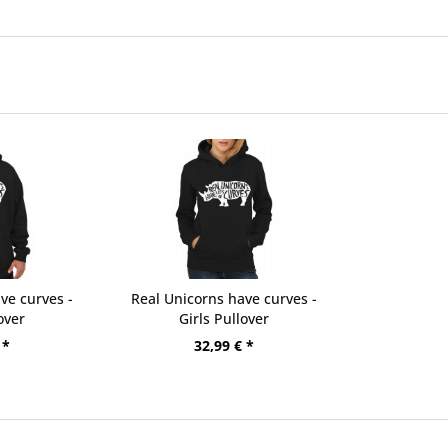
ve curves -
Real Unicorns have curves -
over
Girls Pullover
 *
32,99 € *