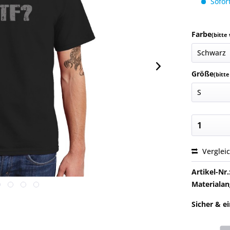
Sofort
Farbe
(bitte
Größe
(bitt
Verglei
Artikel-Nr.
Materialan
Sicher & e