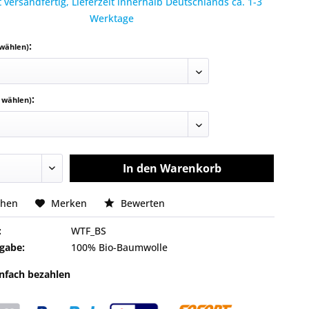
 versandfertig, Lieferzeit innerhalb Deutschlands ca. 1-3
Werktage
:
 wählen)
:
e wählen)
In den
Warenkorb
chen
Merken
Bewerten
:
WTF_BS
gabe:
100% Bio-Baumwolle
infach bezahlen